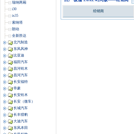
瑞纳两厢
i30
经销商
ix35
索纳塔
朗动
全新胜达
北汽制造
东风风神
比亚迪
福田汽车
昌河铃木
昌河汽车
长安福特
帝豪
长安铃木
长安（微车）
长城汽车
长丰猎豹
大迪汽车
东风本田