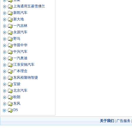
上海通用五菱雪佛兰
新凯汽车
新大地
一汽吉林
永源汽车
野马
华晨中华
中兴汽车
一汽奥迪
江淮安驰汽车
广本理念
东风裕隆纳智捷
宝骏
北京汽车
欧朗
东风
DS
关于我们
|
广告服务