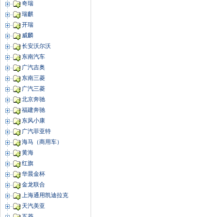
奇瑞
瑞麒
开瑞
威麟
长安沃尔沃
东南汽车
广汽吉奥
东南三菱
广汽三菱
北京奔驰
福建奔驰
东风小康
广汽菲亚特
海马（商用车）
黄海
红旗
华晨金杯
金龙联合
上海通用凯迪拉克
天汽美亚
五菱