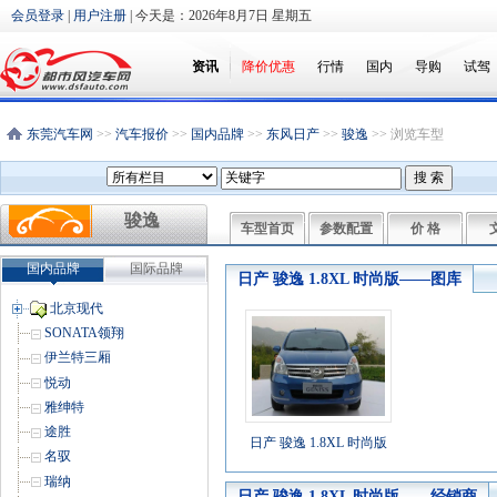
会员登录
|
用户注册
| 今天是：
2026年8月7日 星期五
资讯
降价优惠
行情
国内
导购
试驾
东莞汽车网
>>
汽车报价
>>
国内品牌
>>
东风日产
>>
骏逸
>> 浏览车型
骏逸
车型首页
参数配置
价 格
国内品牌
国际品牌
日产 骏逸 1.8XL 时尚版——图库
北京现代
SONATA领翔
伊兰特三厢
悦动
雅绅特
途胜
日产 骏逸 1.8XL 时尚版
名驭
瑞纳
日产 骏逸 1.8XL 时尚版——经销商