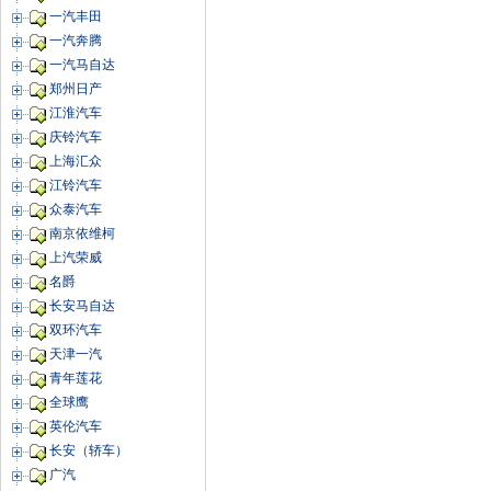
一汽丰田
一汽奔腾
一汽马自达
郑州日产
江淮汽车
庆铃汽车
上海汇众
江铃汽车
众泰汽车
南京依维柯
上汽荣威
名爵
长安马自达
双环汽车
天津一汽
青年莲花
全球鹰
英伦汽车
长安（轿车）
广汽