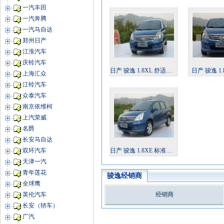
一汽丰田
一汽奔腾
一汽马自达
郑州日产
江淮汽车
庆铃汽车
日产 骏逸 1.8XL 舒适型 自动
日产 骏逸 1
上海汇众
江铃汽车
众泰汽车
南京依维柯
上汽荣威
名爵
长安马自达
日产 骏逸 1.8XE 标准型 自动
双环汽车
天津一汽
青年莲花
骏逸经销商
全球鹰
经销商
英伦汽车
长安（轿车）
广汽