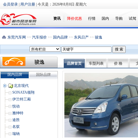
会员登录
|
用户注册
| 今天是：
2026年8月8日 星期六
资讯
降价优惠
行情
国内
导购
试驾
东莞汽车网
>>
汽车报价
>>
国内品牌
>>
东风日产
>>
骏逸
骏逸
品牌首页
车型列表
价 格
国内品牌
国际品牌
北京现代
SONATA领翔
伊兰特三厢
悦动
雅绅特
途胜
名驭
瑞纳