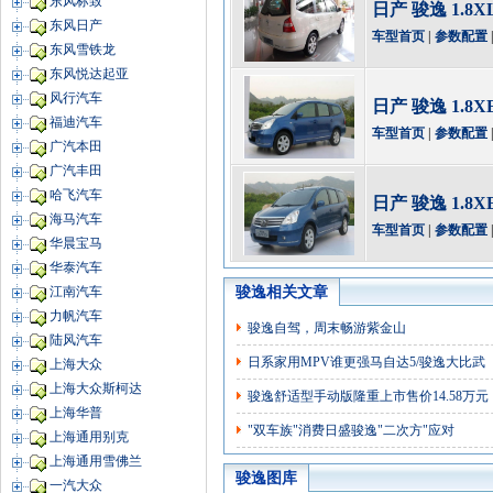
东风标致
日产 骏逸 1.8
东风日产
车型首页
|
参数配置
东风雪铁龙
东风悦达起亚
风行汽车
日产 骏逸 1.8
福迪汽车
车型首页
|
参数配置
广汽本田
广汽丰田
哈飞汽车
日产 骏逸 1.8
海马汽车
车型首页
|
参数配置
华晨宝马
华泰汽车
骏逸相关文章
江南汽车
力帆汽车
骏逸自驾，周末畅游紫金山
陆风汽车
日系家用MPV谁更强马自达5/骏逸大比武
上海大众
上海大众斯柯达
骏逸舒适型手动版隆重上市售价14.58万元
上海华普
"双车族"消费日盛骏逸"二次方"应对
上海通用别克
上海通用雪佛兰
骏逸图库
一汽大众