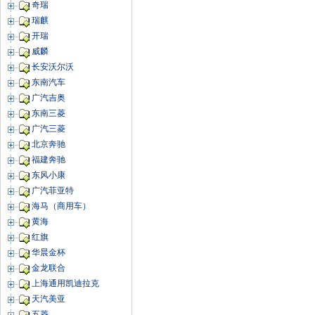
奇瑞
瑞麒
开瑞
威麟
长安沃尔沃
东南汽车
广汽吉奥
东南三菱
广汽三菱
北京奔驰
福建奔驰
东风小康
广汽菲亚特
海马（商用车）
黄海
红旗
华晨金杯
金龙联合
上海通用凯迪拉克
天汽美亚
五菱