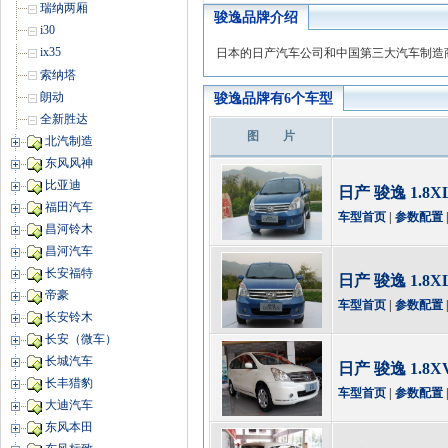
瑞纳两厢
骏逸品牌介绍
i30
ix35
日本的日产汽车公司和中国第三大汽车制造
索纳塔
朗动
骏逸品牌有6个车型
全新胜达
图 片
北汽制造
东风风神
比亚迪
日产 骏逸 1.8
福田汽车
车型首页
|
参数配置
昌河铃木
昌河汽车
长安福特
日产 骏逸 1.8
帝豪
车型首页
|
参数配置
长安铃木
长安（微车）
长城汽车
日产 骏逸 1.8
长丰猎豹
车型首页
|
参数配置
大迪汽车
东风本田