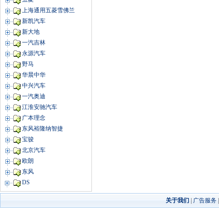
上海通用五菱雪佛兰
新凯汽车
新大地
一汽吉林
永源汽车
野马
华晨中华
中兴汽车
一汽奥迪
江淮安驰汽车
广本理念
东风裕隆纳智捷
宝骏
北京汽车
欧朗
东风
DS
关于我们
|
广告服务