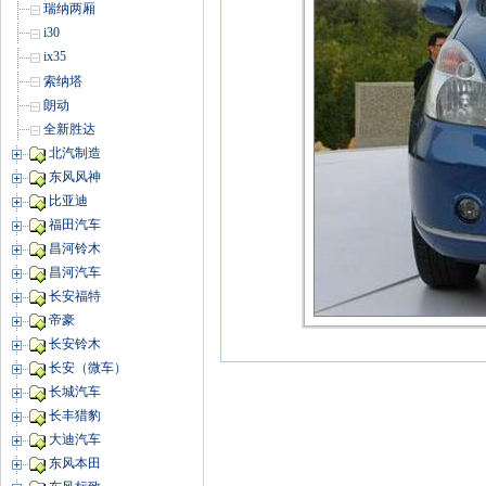
瑞纳两厢
i30
ix35
索纳塔
朗动
全新胜达
北汽制造
东风风神
比亚迪
福田汽车
昌河铃木
昌河汽车
长安福特
帝豪
长安铃木
长安（微车）
长城汽车
长丰猎豹
大迪汽车
东风本田