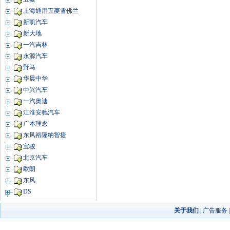
上海通用五菱雪佛兰
新凯汽车
新大地
一汽吉林
永源汽车
野马
华晨中华
中兴汽车
一汽奥迪
江淮安驰汽车
广本理念
东风裕隆纳智捷
宝骏
北京汽车
欧朗
东风
DS
关于我们
|
广告服务