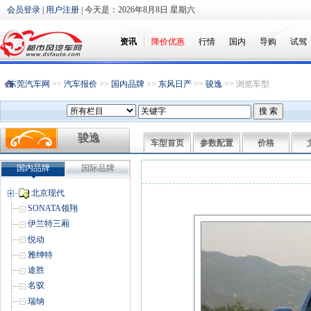
会员登录
|
用户注册
| 今天是：
2026年8月8日 星期六
资讯
降价优惠
行情
国内
导购
试驾
东莞汽车网
>>
汽车报价
>>
国内品牌
>>
东风日产
>>
骏逸
>> 浏览车型
骏逸
车型首页
参数配置
价格
国内品牌
国际品牌
北京现代
SONATA领翔
伊兰特三厢
悦动
雅绅特
途胜
名驭
瑞纳