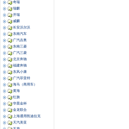
奇瑞
瑞麒
开瑞
威麟
长安沃尔沃
东南汽车
广汽吉奥
东南三菱
广汽三菱
北京奔驰
福建奔驰
东风小康
广汽菲亚特
海马（商用车）
黄海
红旗
华晨金杯
金龙联合
上海通用凯迪拉克
天汽美亚
五菱