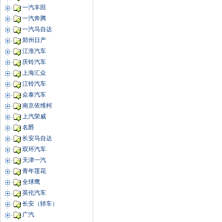
一汽丰田
一汽奔腾
一汽马自达
郑州日产
江淮汽车
庆铃汽车
上海汇众
江铃汽车
众泰汽车
南京依维柯
上汽荣威
名爵
长安马自达
双环汽车
天津一汽
青年莲花
全球鹰
英伦汽车
长安（轿车）
广汽