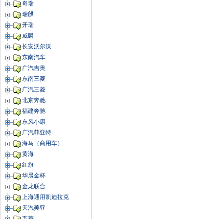
奇瑞
瑞麒
开瑞
威麟
长安沃尔沃
东南汽车
广汽吉奥
东南三菱
广汽三菱
北京奔驰
福建奔驰
东风小康
广汽菲亚特
海马（商用车）
黄海
红旗
华晨金杯
金龙联合
上海通用凯迪拉克
天汽美亚
五菱