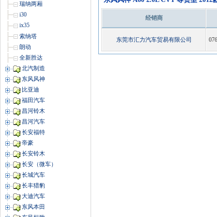
瑞纳两厢
i30
经销商
ix35
索纳塔
东莞市汇力汽车贸易有限公司
07
朗动
全新胜达
北汽制造
东风风神
比亚迪
福田汽车
昌河铃木
昌河汽车
长安福特
帝豪
长安铃木
长安（微车）
长城汽车
长丰猎豹
大迪汽车
东风本田