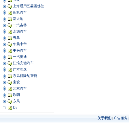
上海通用五菱雪佛兰
新凯汽车
新大地
一汽吉林
永源汽车
野马
华晨中华
中兴汽车
一汽奥迪
江淮安驰汽车
广本理念
东风裕隆纳智捷
宝骏
北京汽车
欧朗
东风
DS
关于我们
|
广告服务