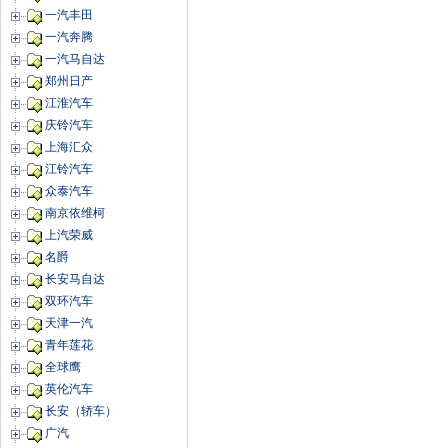
一汽丰田
一汽奔腾
一汽马自达
郑州日产
江淮汽车
庆铃汽车
上海汇众
江铃汽车
众泰汽车
南京依维柯
上汽荣威
名爵
长安马自达
双环汽车
天津一汽
青年莲花
全球鹰
英伦汽车
长安（轿车）
广汽