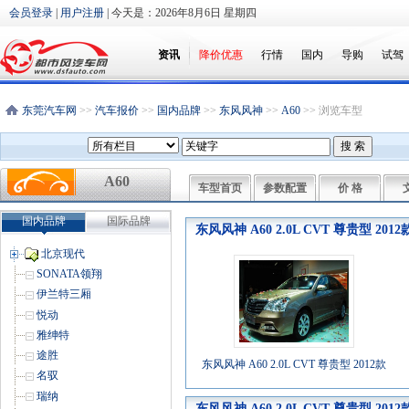
会员登录
|
用户注册
| 今天是：
2026年8月6日 星期四
资讯
降价优惠
行情
国内
导购
试驾
东莞汽车网
>>
汽车报价
>>
国内品牌
>>
东风风神
>>
A60
>> 浏览车型
A60
车型首页
参数配置
价 格
国内品牌
国际品牌
东风风神 A60 2.0L CVT 尊贵型 20
北京现代
SONATA领翔
伊兰特三厢
悦动
雅绅特
途胜
东风风神 A60 2.0L CVT 尊贵型 2012款
名驭
瑞纳
东风风神 A60 2.0L CVT 尊贵型 20