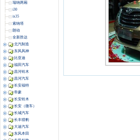
瑞纳两厢
i30
ix35
索纳塔
朗动
全新胜达
北汽制造
东风风神
比亚迪
福田汽车
昌河铃木
昌河汽车
长安福特
帝豪
长安铃木
长安（微车）
长城汽车
长丰猎豹
大迪汽车
东风本田