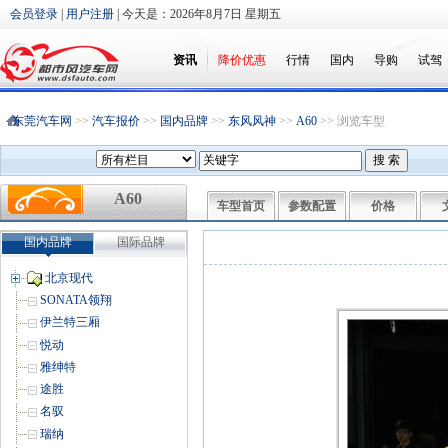
会员登录
|
用户注册
| 今天是：
2026年8月7日 星期五
资讯
降价优惠
行情
国内
导购
试驾
东莞汽车网
>>
汽车报价
>>
国内品牌
>>
东风风神
>>
A60
>> 浏览车型
A60
车型首页
参数配置
价格
国内品牌
国际品牌
北京现代
SONATA领翔
伊兰特三厢
悦动
雅绅特
途胜
名驭
瑞纳