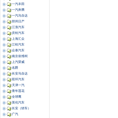
一汽丰田
一汽奔腾
一汽马自达
郑州日产
江淮汽车
庆铃汽车
上海汇众
江铃汽车
众泰汽车
南京依维柯
上汽荣威
名爵
长安马自达
双环汽车
天津一汽
青年莲花
全球鹰
英伦汽车
长安（轿车）
广汽