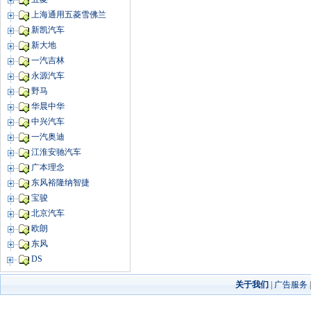
上海通用五菱雪佛兰
新凯汽车
新大地
一汽吉林
永源汽车
野马
华晨中华
中兴汽车
一汽奥迪
江淮安驰汽车
广本理念
东风裕隆纳智捷
宝骏
北京汽车
欧朗
东风
DS
关于我们
|
广告服务