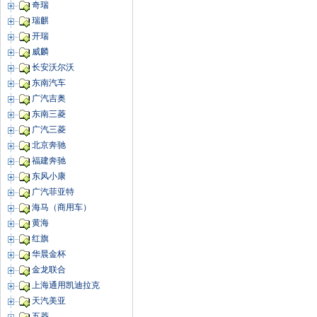
奇瑞
瑞麒
开瑞
威麟
长安沃尔沃
东南汽车
广汽吉奥
东南三菱
广汽三菱
北京奔驰
福建奔驰
东风小康
广汽菲亚特
海马（商用车）
黄海
红旗
华晨金杯
金龙联合
上海通用凯迪拉克
天汽美亚
五菱