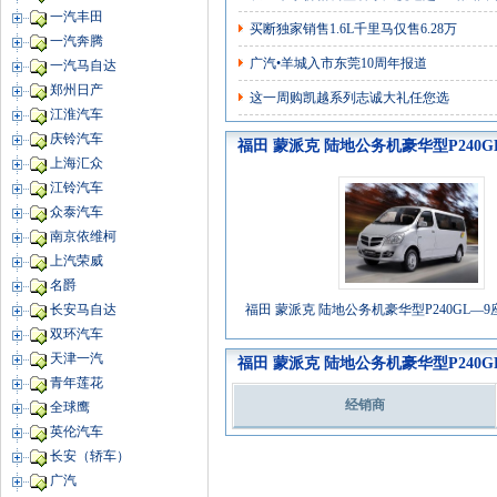
一汽丰田
买断独家销售1.6L千里马仅售6.28万
一汽奔腾
广汽•羊城入市东莞10周年报道
一汽马自达
郑州日产
这一周购凯越系列志诚大礼任您选
江淮汽车
庆铃汽车
福田 蒙派克 陆地公务机豪华型P240GL—
上海汇众
江铃汽车
众泰汽车
南京依维柯
上汽荣威
名爵
福田 蒙派克 陆地公务机豪华型P240GL—9座 国
长安马自达
双环汽车
天津一汽
福田 蒙派克 陆地公务机豪华型P240GL—
青年莲花
经销商
全球鹰
英伦汽车
长安（轿车）
广汽