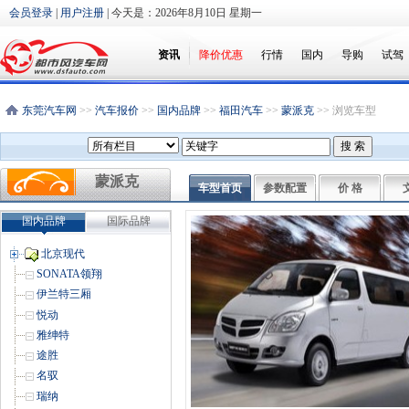
会员登录
|
用户注册
| 今天是：
2026年8月10日 星期一
资讯
降价优惠
行情
国内
导购
试驾
东莞汽车网
>>
汽车报价
>>
国内品牌
>>
福田汽车
>>
蒙派克
>> 浏览车型
蒙派克
车型首页
参数配置
价 格
国内品牌
国际品牌
北京现代
SONATA领翔
伊兰特三厢
悦动
雅绅特
途胜
名驭
瑞纳