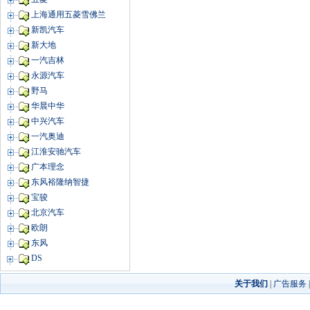
上海通用五菱雪佛兰
新凯汽车
新大地
一汽吉林
永源汽车
野马
华晨中华
中兴汽车
一汽奥迪
江淮安驰汽车
广本理念
东风裕隆纳智捷
宝骏
北京汽车
欧朗
东风
DS
关于我们
|
广告服务