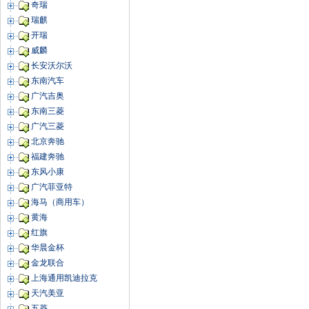
奇瑞
瑞麒
开瑞
威麟
长安沃尔沃
东南汽车
广汽吉奥
东南三菱
广汽三菱
北京奔驰
福建奔驰
东风小康
广汽菲亚特
海马（商用车）
黄海
红旗
华晨金杯
金龙联合
上海通用凯迪拉克
天汽美亚
五菱