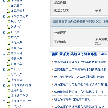
东风标致
底盘操控
东风日产
变速器型式
手动
东风雪铁龙
东风悦达起亚
风行汽车
福田 蒙派克 陆地公务机豪华型P240GL—9座 国
福迪汽车
广汽本田
外部配置
广汽丰田
蒙派克银,
车身颜色
哈飞汽车
珀红
海马汽车
华晨宝马
福田 蒙派克 陆地公务机豪华型P240GL
华泰汽车
价格博弈间大降价前夜汽车市场暗流涌动
江南汽车
力帆汽车
速腾骏捷未上市就先热销不知价钱先抢购
陆风汽车
伊兰特1月销售1.7万多辆同比增长近10%
上海大众
海马东达车行老客户推荐新客户购车有“礼
上海大众斯柯达
上海华普
体验激情越野乐趣 东莞陆风罗浮山行
上海通用别克
锐动轿车海马3东达赏车有礼
上海通用雪佛兰
一汽大众
从全车系价格调整看东风悦达起亚“谋略中