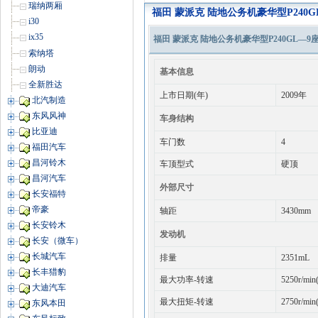
瑞纳两厢
福田 蒙派克 陆地公务机豪华型P240GL
i30
ix35
福田 蒙派克 陆地公务机豪华型P240GL—9座 国
索纳塔
朗动
基本信息
全新胜达
上市日期(年)
2009年
北汽制造
东风风神
车身结构
比亚迪
车门数
4
福田汽车
昌河铃木
车顶型式
硬顶
昌河汽车
外部尺寸
长安福特
帝豪
轴距
3430mm
长安铃木
发动机
长安（微车）
长城汽车
排量
2351mL
长丰猎豹
最大功率-转速
5250r/min
大迪汽车
最大扭矩-转速
2750r/min
东风本田