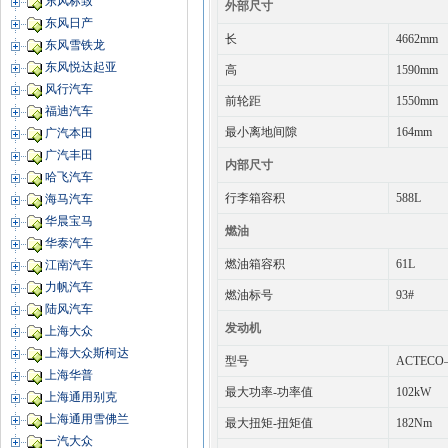
东风标致
外部尺寸
东风日产
长
4662mm
东风雪铁龙
东风悦达起亚
高
1590mm
风行汽车
前轮距
1550mm
福迪汽车
最小离地间隙
164mm
广汽本田
广汽丰田
内部尺寸
哈飞汽车
行李箱容积
588L
海马汽车
华晨宝马
燃油
华泰汽车
燃油箱容积
61L
江南汽车
力帆汽车
燃油标号
93#
陆风汽车
发动机
上海大众
上海大众斯柯达
型号
ACTECO
上海华普
最大功率-功率值
102kW
上海通用别克
上海通用雪佛兰
最大扭矩-扭矩值
182Nm
一汽大众