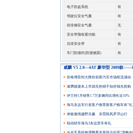
电子防盗系统
有
驾驶位安全气囊
有
前排侧安全气囊
无
安全带预收紧功能
有
后排安全带
有
车门防撞杆(防撞侧梁)
有
威麟 V5 2.0—4AT 豪华型 2009款
价格博弈间大降价前夜汽车市场暗流涌动
速腾骏捷未上市就先热销不知价钱先抢购
伊兰特1月销售1.7万多辆同比增长近10%
海马东达车行老客户推荐新客户购车有“礼
体验激情越野乐趣 东莞陆风罗浮山行
锐动轿车海马3东达赏车有礼
从全车系价格调整看东风悦达起亚“谋略中