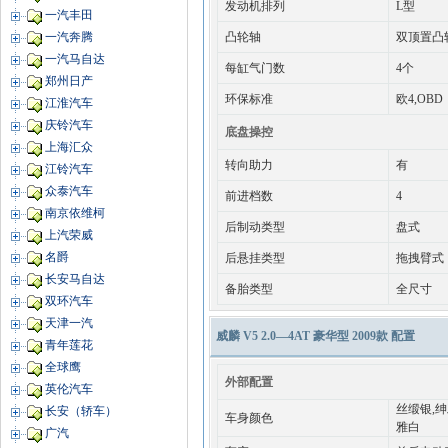
发动机排列
L型
一汽丰田
凸轮轴
双顶置凸
一汽奔腾
一汽马自达
每缸气门数
4个
郑州日产
环保标准
欧4,OBD
江淮汽车
庆铃汽车
底盘操控
上海汇众
转向助力
有
江铃汽车
众泰汽车
前进档数
4
南京依维柯
后制动类型
盘式
上汽荣威
名爵
后悬挂类型
拖拽臂式
长安马自达
备胎类型
全尺寸
双环汽车
天津一汽
威麟 V5 2.0—4AT 豪华型 2009款 配置
青年莲花
全球鹰
外部配置
英伦汽车
丝缎银,绅
长安（轿车）
车身颜色
雅白
广汽