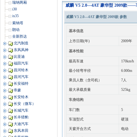
瑞纳两厢
威麟 V5 2.0—4AT 豪华型 2009款
i30
ix35
威麟 V5 2.0—4AT 豪华型 2009款 参数
索纳塔
朗动
基本信息
全新胜达
上市日期(年)
2009年
北汽制造
东风风神
基本性能
比亚迪
最高车速
170km/h
福田汽车
昌河铃木
最小转弯半径
6.000m
昌河汽车
乘员人数（含司机）
7人
长安福特
最大承载质量
525kg
帝豪
长安铃木
车身结构
长安（微车）
车门数
5
长城汽车
长丰猎豹
车顶型式
硬顶
大迪汽车
天窗开合方式
电动
东风本田