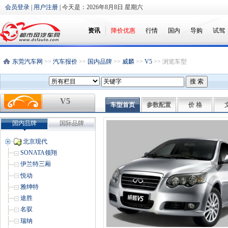
会员登录
|
用户注册
| 今天是：
2026年8月8日 星期六
资讯
降价优惠
行情
国内
导购
试驾
东莞汽车网
>>
汽车报价
>>
国内品牌
>>
威麟
>>
V5
>> 浏览车型
V5
车型首页
参数配置
价 格
国内品牌
国际品牌
北京现代
SONATA领翔
伊兰特三厢
悦动
雅绅特
途胜
名驭
瑞纳