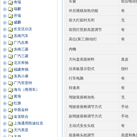
车窗
前后电动
奇瑞
瑞麒
外后视镜加热功能
有
开瑞
前大灯延时关闭
无
威麟
长安沃尔沃
前照灯照射高度调节
有
东南汽车
高位(第三)制动灯
有
广汽吉奥
内饰
东南三菱
广汽三菱
方向盘表面材料
真皮
北京奔驰
仪表板显示型式
指针
福建奔驰
东风小康
行车电脑
有
广汽菲亚特
转速表
有
海马（商用车）
黄海
驾驶座座椅加热
无
红旗
驾驶座座椅调节方式
手动
华晨金杯
副驾驶座椅调节方式
手动
金龙联合
上海通用凯迪拉克
主动式安全头枕
有
天汽美亚
前座椅头枕调节
高度和角
五菱