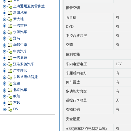
上海通用五菱雪佛兰
影音空调
新凯汽车
收音机
有
新大地
一汽吉林
DVD
有
永源汽车
中控台液晶屏
有
野马
空调
有
华晨中华
中兴汽车
便利功能
一汽奥迪
车内电源电压
12V
江淮安驰汽车
广本理念
车厢后阅读灯
有
东风裕隆纳智捷
倒车雷达
有
宝骏
北京汽车
多功能方向盘
有
欧朗
遥控行李箱盖
无
东风
DS
衣物挂钩
有
安全配置
ABS(刹车防抱死制动系统)
有