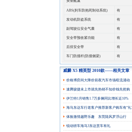
安全配置
ABS(刹车防抱死制动系统)
有
发动机防盗系统
有
副驾驶位安全气囊
有
安全带预收紧功能
有
后排安全带
有
车门防撞杆(防撞侧梁)
有
威麟 X5 精英型 2010款——相关文章
价格博弈间大降价前夜汽车市场暗流涌动
速腾骏捷未上市就先热销不知价钱先抢购
伊兰特1月销售1.7万多辆同比增长近10%
海马东达车行老客户推荐新客户购车有“礼
体验激情越野乐趣 东莞陆风罗浮山行
锐动轿车海马3东达赏车有礼