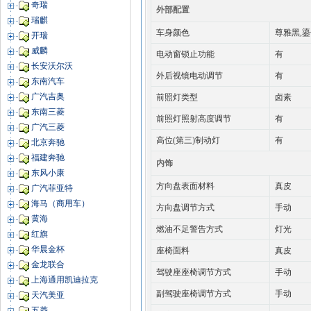
奇瑞
外部配置
瑞麒
车身颜色
尊雅黑,鎏
开瑞
威麟
电动窗锁止功能
有
长安沃尔沃
外后视镜电动调节
有
东南汽车
广汽吉奥
前照灯类型
卤素
东南三菱
前照灯照射高度调节
有
广汽三菱
高位(第三)制动灯
有
北京奔驰
福建奔驰
内饰
东风小康
方向盘表面材料
真皮
广汽菲亚特
海马（商用车）
方向盘调节方式
手动
黄海
燃油不足警告方式
灯光
红旗
华晨金杯
座椅面料
真皮
金龙联合
驾驶座座椅调节方式
手动
上海通用凯迪拉克
副驾驶座椅调节方式
手动
天汽美亚
五菱