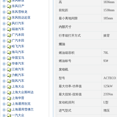
东风标致
高
1836mm
东风日产
前轮距
1538mm
东风雪铁龙
东风悦达起亚
最小离地间隙
185mm
风行汽车
内部尺寸
福迪汽车
广汽本田
行李箱打开方式
掀背
广汽丰田
燃油
哈飞汽车
海马汽车
燃油箱容积
70L
华晨宝马
燃油标号
93#
华泰汽车
江南汽车
发动机
力帆汽车
型号
ACTECO 
陆风汽车
最大功率-功率值
125kW
上海大众
上海大众斯柯达
最大扭矩-扭矩值
235Nm
上海华普
发动机排列
L型
上海通用别克
上海通用雪佛兰
进气型式
增压
一汽大众