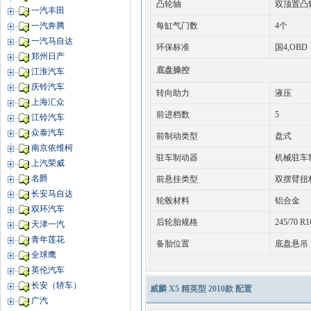
凸轮轴
双顶置凸
一汽丰田
每缸气门数
4个
一汽奔腾
一汽马自达
环保标准
国4,OBD
郑州日产
底盘操控
江淮汽车
庆铃汽车
转向助力
液压
上海汇众
前进档数
5
江铃汽车
众泰汽车
前制动类型
盘式
南京依维柯
驻车制动器
机械驻车
上汽荣威
名爵
前悬挂类型
双摆臂扭
长安马自达
轮毂材料
铝合金
双环汽车
后轮胎规格
245/70 R1
天津一汽
青年莲花
备胎位置
底盘悬吊
全球鹰
英伦汽车
长安（轿车）
威麟 X5 精英型 2010款 配置
广汽