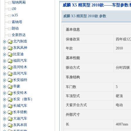
瑞纳两厢
威麟 X5 精英型 2010款——车型参数
i30
ix35
威麟 X5 精英型 2010款 参数
索纳塔
朗动
基本信息
全新胜达
保修政策
四年或1
北汽制造
东风风神
年款
2010
比亚迪
基本性能
福田汽车
昌河铃木
驱动方式
分时四驱
昌河汽车
车身结构
长安福特
帝豪
车门数
5
长安铃木
车顶型式
硬顶
长安（微车）
天窗开合方式
电动
长城汽车
长丰猎豹
外部尺寸
大迪汽车
长
4697mm
东风本田