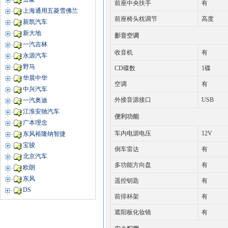
前座中央扶手
有
上海通用五菱雪佛兰
前座椅头枕调节
高度
新凯汽车
新大地
影音空调
一汽吉林
收音机
有
永源汽车
野马
CD碟数
1碟
华晨中华
空调
有
中兴汽车
外接音源接口
USB
一汽奥迪
江淮安驰汽车
便利功能
广本理念
车内电源电压
12V
东风裕隆纳智捷
宝骏
倒车雷达
有
北京汽车
多功能方向盘
有
欧朗
东风
遥控钥匙
有
DS
前排杯架
有
遮阳板化妆镜
有