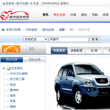
会员登录
|
用户注册
| 今天是：
2026年8月8日 星期六
资讯
降价优惠
行情
国内
导购
试驾
东莞汽车网
>>
汽车报价
>>
国内品牌
>>
威麟
>>
X5
>> 浏览车型
X5
车型首页
参数配置
价 格
国内品牌
国际品牌
北京现代
SONATA领翔
伊兰特三厢
悦动
雅绅特
途胜
名驭
瑞纳