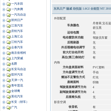
一汽丰田
东风日产 骊威 劲悦版 1.6GI 全能型 MT 201
一汽奔腾
一汽马自达
外部配置
郑州日产
丹青翠,宝石蓝
车身颜色
江淮汽车
碧玉黑
庆铃汽车
运动包围
无
上海汇众
电动窗防夹功能
驾驶员车窗
江铃汽车
后雨刷器
无
外后视镜电动调节
众泰汽车
无
前大灯自动开闭
无
南京依维柯
高位(第三)制动灯
有
上汽荣威
内饰
名爵
方向盘表面材料
PVC塑料
长安马自达
方向盘调节方式
手动
双环汽车
燃油不足警告方式
灯光
天津一汽
座椅面料
织物
青年莲花
驾驶座座椅调节方向
4
全球鹰
副驾驶座椅调节方向
4
英伦汽车
后座椅头枕
无
长安（轿车）
影音空调
收音机
有
广汽