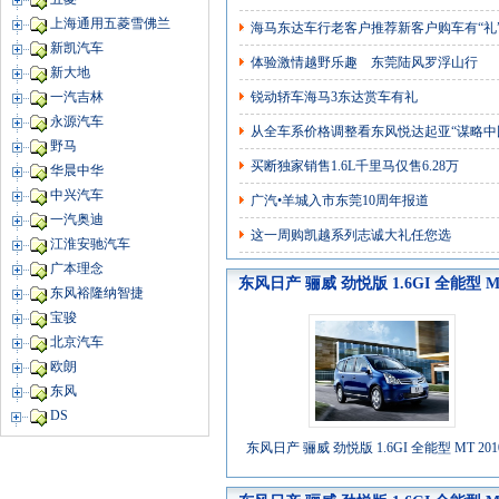
上海通用五菱雪佛兰
海马东达车行老客户推荐新客户购车有“礼
新凯汽车
体验激情越野乐趣 东莞陆风罗浮山行
新大地
锐动轿车海马3东达赏车有礼
一汽吉林
永源汽车
从全车系价格调整看东风悦达起亚“谋略中
野马
买断独家销售1.6L千里马仅售6.28万
华晨中华
中兴汽车
广汽•羊城入市东莞10周年报道
一汽奥迪
这一周购凯越系列志诚大礼任您选
江淮安驰汽车
广本理念
东风日产 骊威 劲悦版 1.6GI 全能型 
东风裕隆纳智捷
宝骏
北京汽车
欧朗
东风
DS
东风日产 骊威 劲悦版 1.6GI 全能型 MT 20