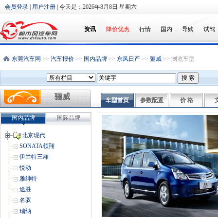
会员登录
|
用户注册
| 今天是：
2026年8月8日 星期六
资讯
降价优惠
行情
国内
导购
试驾
东莞汽车网
>>
汽车报价
>>
国内品牌
>>
东风日产
>>
骊威
>> 浏览车型
骊威
车型首页
参数配置
价 格
国内品牌
国际品牌
北京现代
SONATA领翔
伊兰特三厢
悦动
雅绅特
途胜
名驭
瑞纳