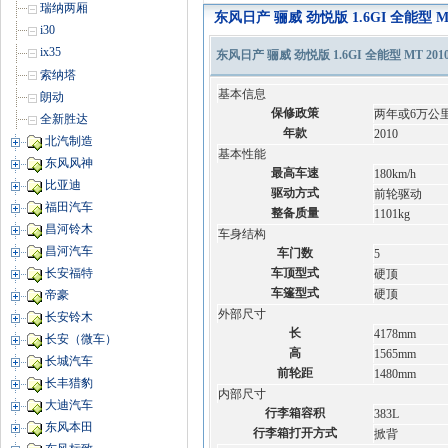
瑞纳两厢
东风日产 骊威 劲悦版 1.6GI 全能型 
i30
ix35
东风日产 骊威 劲悦版 1.6GI 全能型 MT 201
索纳塔
基本信息
朗动
保修政策
两年或6万公
全新胜达
年款
2010
北汽制造
基本性能
东风风神
最高车速
180km/h
比亚迪
驱动方式
前轮驱动
福田汽车
整备质量
1101kg
昌河铃木
车身结构
昌河汽车
车门数
5
车顶型式
长安福特
硬顶
车篷型式
硬顶
帝豪
外部尺寸
长安铃木
长
4178mm
长安（微车）
高
1565mm
长城汽车
前轮距
1480mm
长丰猎豹
内部尺寸
大迪汽车
行李箱容积
383L
东风本田
行李箱打开方式
掀背