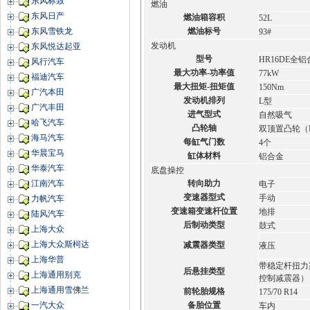
东风标致
燃油
东风日产
燃油箱容积
52L
燃油标号
东风雪铁龙
93#
发动机
东风悦达起亚
型号
HR16DE全
风行汽车
最大功率-功率值
77kW
福迪汽车
最大扭矩-扭矩值
150Nm
广汽本田
发动机排列
L型
广汽丰田
进气型式
自然吸气
哈飞汽车
凸轮轴
双顶置凸轮（
海马汽车
每缸气门数
4个
华晨宝马
缸体材料
铝合金
华泰汽车
底盘操控
转向助力
江南汽车
电子
变速器型式
手动
力帆汽车
变速箱变速杆位置
地排
陆风汽车
后制动类型
鼓式
上海大众
上海大众斯柯达
减震器类型
液压
上海华普
带稳定杆扭力
后悬挂类型
上海通用别克
控制减震器）
上海通用雪佛兰
前轮胎规格
175/70 R14
备胎位置
一汽大众
车内