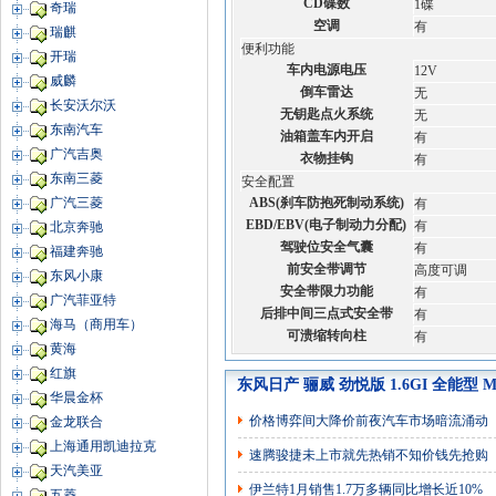
CD碟数
1碟
奇瑞
空调
有
瑞麒
便利功能
开瑞
车内电源电压
12V
威麟
倒车雷达
无
长安沃尔沃
无钥匙点火系统
无
东南汽车
油箱盖车内开启
有
广汽吉奥
衣物挂钩
有
东南三菱
安全配置
ABS(刹车防抱死制动系统)
广汽三菱
有
EBD/EBV(电子制动力分配)
有
北京奔驰
驾驶位安全气囊
有
福建奔驰
前安全带调节
高度可调
东风小康
安全带限力功能
有
广汽菲亚特
后排中间三点式安全带
有
海马（商用车）
可溃缩转向柱
有
黄海
红旗
东风日产 骊威 劲悦版 1.6GI 全能型 
华晨金杯
价格博弈间大降价前夜汽车市场暗流涌动
金龙联合
上海通用凯迪拉克
速腾骏捷未上市就先热销不知价钱先抢购
天汽美亚
伊兰特1月销售1.7万多辆同比增长近10%
五菱