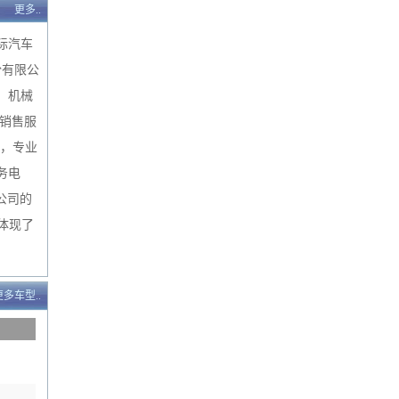
更多..
际汽车
份有限公
，机械
销售服
统，专业
务电
份公司的
分体现了
更多车型..