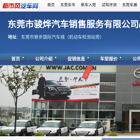
首页
┊
东莞车市
┊
新车入莞
┊
试驾评测
┊
东莞车展
东莞市骏烨汽车销售服务有限公司(4
地址
：东莞市寮步国际汽车城（机动车检测站旁）
首页
公司介绍
促销信息
车型报价
公