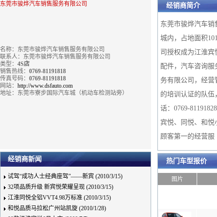
东莞市骏烨汽车销售服务有限公司
经销商简介
东莞市骏烨汽车销
城内，占地面积1
名称：东莞市骏烨汽车销售服务有限公司
司授权成为江淮宾
联系人：
东莞市骏烨汽车销售服务有限公司
类型：
4S店
配件，汽车咨询服
销售热线：
0769-81191818
传真号码：
0769-81191818
务有限公司，经营
网站：
http://www.dsfauto.com
地址：东莞市寮步国际汽车城（机动车检测站旁）
的培训认证的队伍
话：0769-81
宾悦、同悦、和悦小
顾客第一的经营
经销商新闻
热门车型报价
试驾“成功人士经典座驾”——新宾 (2010/3/15)
图片
32项品质升级 新宾悦荣耀呈现 (2010/3/15)
江淮同悦全铝VVT4.98万标准 (2010/3/15)
和悦品质马拉松广州站凯旋 (2010/1/28)