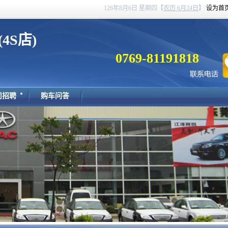
126年8月6日 星期四
【
农历 6月24日
】
设为首
S店)
0769-81191818
司招聘
购车问答