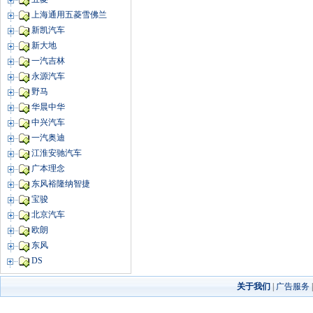
上海通用五菱雪佛兰
新凯汽车
新大地
一汽吉林
永源汽车
野马
华晨中华
中兴汽车
一汽奥迪
江淮安驰汽车
广本理念
东风裕隆纳智捷
宝骏
北京汽车
欧朗
东风
DS
关于我们
|
广告服务