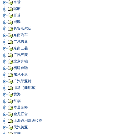
奇瑞
瑞麒
开瑞
威麟
长安沃尔沃
东南汽车
广汽吉奥
东南三菱
广汽三菱
北京奔驰
福建奔驰
东风小康
广汽菲亚特
海马（商用车）
黄海
红旗
华晨金杯
金龙联合
上海通用凯迪拉克
天汽美亚
五菱