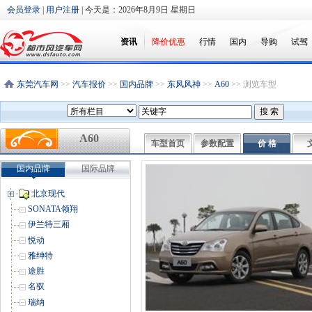
会员登录
|
用户注册
| 今天是：
2026年8月9日 星期日
资讯
降价优惠
行情
国内
导购
试驾
东莞汽车网
>>
汽车报价
>>
国内品牌
>>
东风风神
>>
A60
>> 浏览车型
A60
车型首页
参数配置
价 格
国内品牌
国际品牌
北京现代
SONATA领翔
伊兰特三厢
悦动
雅绅特
途胜
名驭
瑞纳