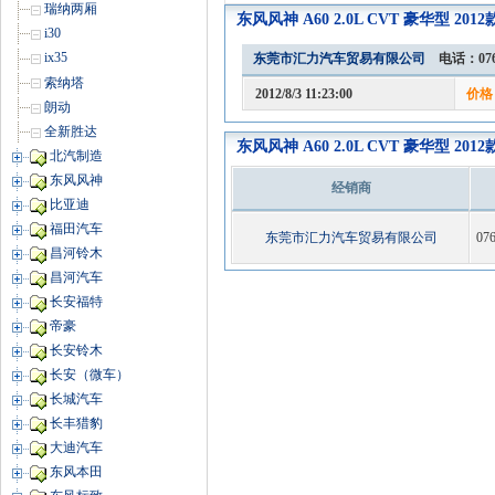
瑞纳两厢
东风风神 A60 2.0L CVT 豪华型 20
i30
ix35
东莞市汇力汽车贸易有限公司
电话：076
索纳塔
2012/8/3 11:23:00
价格：
朗动
全新胜达
东风风神 A60 2.0L CVT 豪华型 20
北汽制造
东风风神
经销商
比亚迪
福田汽车
东莞市汇力汽车贸易有限公司
07
昌河铃木
昌河汽车
长安福特
帝豪
长安铃木
长安（微车）
长城汽车
长丰猎豹
大迪汽车
东风本田