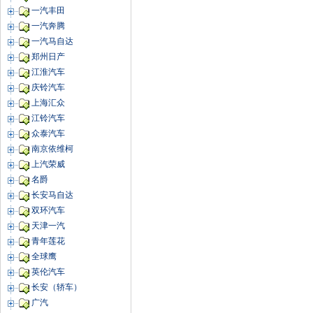
一汽丰田
一汽奔腾
一汽马自达
郑州日产
江淮汽车
庆铃汽车
上海汇众
江铃汽车
众泰汽车
南京依维柯
上汽荣威
名爵
长安马自达
双环汽车
天津一汽
青年莲花
全球鹰
英伦汽车
长安（轿车）
广汽