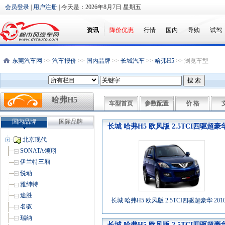
会员登录
|
用户注册
| 今天是：
2026年8月7日 星期五
资讯
降价优惠
行情
国内
导购
试驾
东莞汽车网
>>
汽车报价
>>
国内品牌
>>
长城汽车
>>
哈弗H5
>> 浏览车型
哈弗H5
车型首页
参数配置
价 格
国内品牌
国际品牌
长城 哈弗H5 欧风版 2.5TCI四驱超豪
北京现代
SONATA领翔
伊兰特三厢
悦动
雅绅特
途胜
长城 哈弗H5 欧风版 2.5TCI四驱超豪华 201
名驭
瑞纳
长城 哈弗H5 欧风版 2.5TCI四驱超豪