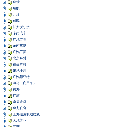
奇瑞
瑞麒
开瑞
威麟
长安沃尔沃
东南汽车
广汽吉奥
东南三菱
广汽三菱
北京奔驰
福建奔驰
东风小康
广汽菲亚特
海马（商用车）
黄海
红旗
华晨金杯
金龙联合
上海通用凯迪拉克
天汽美亚
五菱