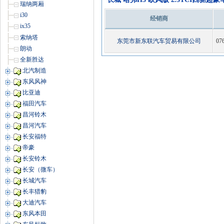
瑞纳两厢
i30
经销商
ix35
索纳塔
东莞市新东联汽车贸易有限公司
07
朗动
全新胜达
北汽制造
东风风神
比亚迪
福田汽车
昌河铃木
昌河汽车
长安福特
帝豪
长安铃木
长安（微车）
长城汽车
长丰猎豹
大迪汽车
东风本田