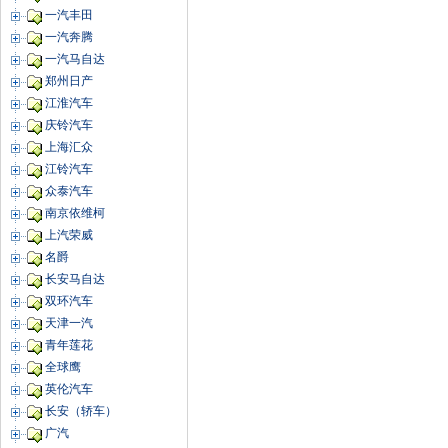
一汽丰田
一汽奔腾
一汽马自达
郑州日产
江淮汽车
庆铃汽车
上海汇众
江铃汽车
众泰汽车
南京依维柯
上汽荣威
名爵
长安马自达
双环汽车
天津一汽
青年莲花
全球鹰
英伦汽车
长安（轿车）
广汽