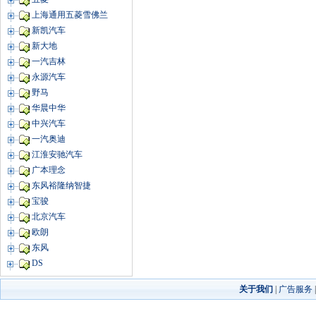
上海通用五菱雪佛兰
新凯汽车
新大地
一汽吉林
永源汽车
野马
华晨中华
中兴汽车
一汽奥迪
江淮安驰汽车
广本理念
东风裕隆纳智捷
宝骏
北京汽车
欧朗
东风
DS
关于我们
|
广告服务