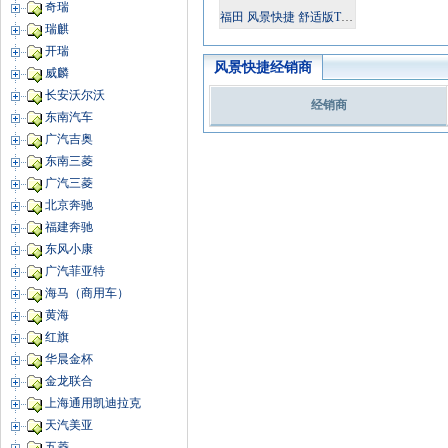
奇瑞
福田 风景快捷 舒适版TZE3B-SL 2011款
瑞麒
开瑞
风景快捷经销商
威麟
长安沃尔沃
经销商
东南汽车
广汽吉奥
东南三菱
广汽三菱
北京奔驰
福建奔驰
东风小康
广汽菲亚特
海马（商用车）
黄海
红旗
华晨金杯
金龙联合
上海通用凯迪拉克
天汽美亚
五菱