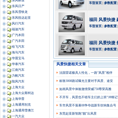
东风标致
车型首页
|
参数配置
东风日产
东风雪铁龙
东风悦达起亚
福田 风景快捷 豪
风行汽车
车型首页
|
参数配置
福迪汽车
广汽本田
广汽丰田
福田 风景快捷 舒
哈飞汽车
车型首页
|
参数配置
海马汽车
华晨宝马
风景快捷相关文章
华泰汽车
江南汽车
法国雷诺极具人性化，一路“风景”相伴
力帆汽车
标致3008路试曝光主要对手风景、途安
陆风汽车
上海大众
如画风景中体验激情荣威750尊荣高雅
上海大众斯柯达
不开车，风景也不错车主们的上班“冲锋记
上海华普
上海通用别克
车市风景不落幕08争夺战新车吹响集合号
上海通用雪佛兰
东莞起亚新智跑“靓”出风景
一汽大众