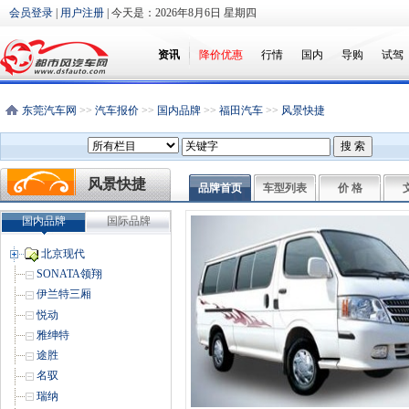
会员登录
|
用户注册
| 今天是：
2026年8月6日 星期四
资讯
降价优惠
行情
国内
导购
试驾
东莞汽车网
>>
汽车报价
>>
国内品牌
>>
福田汽车
>>
风景快捷
风景快捷
品牌首页
车型列表
价 格
国内品牌
国际品牌
北京现代
SONATA领翔
伊兰特三厢
悦动
雅绅特
途胜
名驭
瑞纳