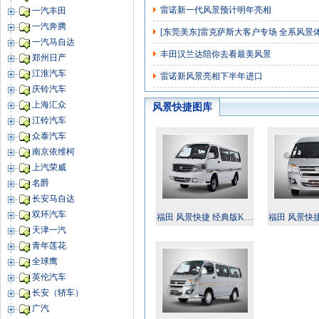
雷诺新一代风景预计明年亮相
一汽丰田
一汽奔腾
[东莞美东]雷克萨斯大客户专场 全系风景
一汽马自达
丰田汉兰达陪你去看最美风景
郑州日产
江淮汽车
雷诺新风景亮相下半年进口
庆铃汽车
上海汇众
风景快捷图库
江铃汽车
众泰汽车
南京依维柯
上汽荣威
名爵
长安马自达
双环汽车
福田 风景快捷 经典版KZV4-AL 2011款
福田 风景快捷 舒适版TP
天津一汽
青年莲花
全球鹰
英伦汽车
长安（轿车）
广汽