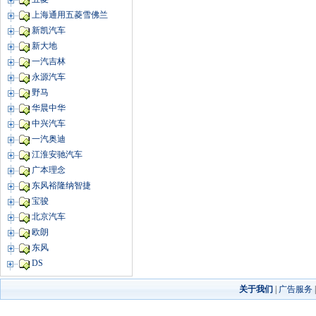
上海通用五菱雪佛兰
新凯汽车
新大地
一汽吉林
永源汽车
野马
华晨中华
中兴汽车
一汽奥迪
江淮安驰汽车
广本理念
东风裕隆纳智捷
宝骏
北京汽车
欧朗
东风
DS
关于我们
|
广告服务