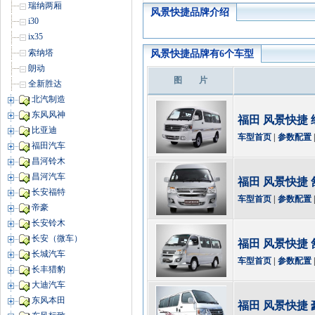
瑞纳两厢
风景快捷品牌介绍
i30
ix35
索纳塔
风景快捷品牌有6个车型
朗动
图 片
全新胜达
北汽制造
东风风神
福田 风景快捷 经
比亚迪
车型首页
|
参数配置
福田汽车
昌河铃木
昌河汽车
福田 风景快捷 舒
长安福特
车型首页
|
参数配置
帝豪
长安铃木
长安（微车）
福田 风景快捷 舒
长城汽车
车型首页
|
参数配置
长丰猎豹
大迪汽车
东风本田
福田 风景快捷 豪