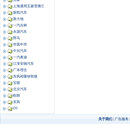
上海通用五菱雪佛兰
新凯汽车
新大地
一汽吉林
永源汽车
野马
华晨中华
中兴汽车
一汽奥迪
江淮安驰汽车
广本理念
东风裕隆纳智捷
宝骏
北京汽车
欧朗
东风
DS
关于我们
|
广告服务