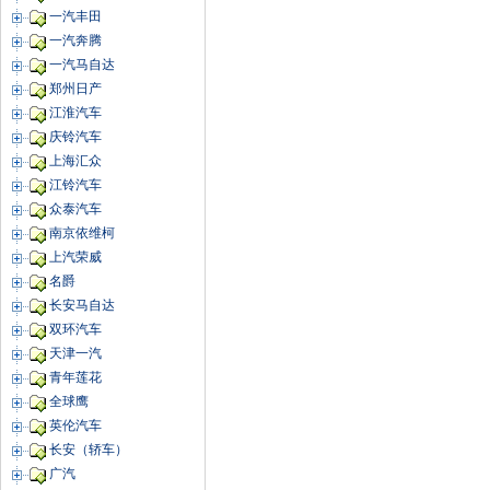
一汽丰田
一汽奔腾
一汽马自达
郑州日产
江淮汽车
庆铃汽车
上海汇众
江铃汽车
众泰汽车
南京依维柯
上汽荣威
名爵
长安马自达
双环汽车
天津一汽
青年莲花
全球鹰
英伦汽车
长安（轿车）
广汽