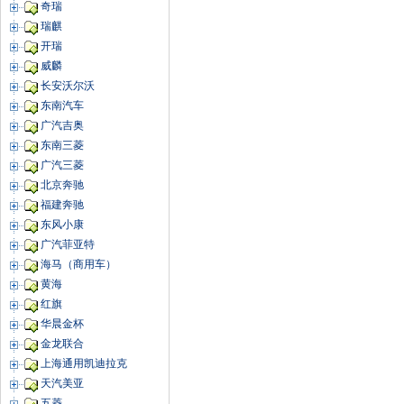
奇瑞
瑞麒
开瑞
威麟
长安沃尔沃
东南汽车
广汽吉奥
东南三菱
广汽三菱
北京奔驰
福建奔驰
东风小康
广汽菲亚特
海马（商用车）
黄海
红旗
华晨金杯
金龙联合
上海通用凯迪拉克
天汽美亚
五菱