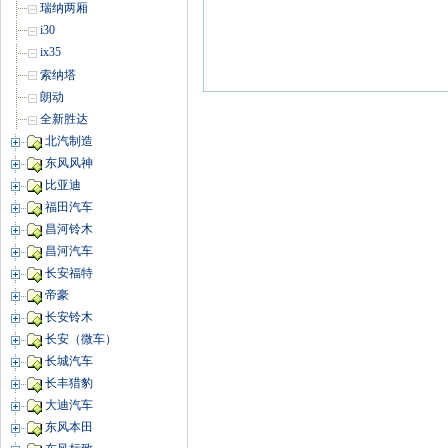
瑞纳两厢
i30
ix35
索纳塔
朗动
全新胜达
北汽制造
东风风神
比亚迪
福田汽车
昌河铃木
昌河汽车
长安福特
帝豪
长安铃木
长安（微车）
长城汽车
长丰猎豹
大迪汽车
东风本田