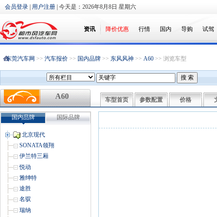
会员登录
|
用户注册
| 今天是：
2026年8月8日 星期六
资讯
降价优惠
行情
国内
导购
试驾
东莞汽车网
>>
汽车报价
>>
国内品牌
>>
东风风神
>>
A60
>> 浏览车型
A60
车型首页
参数配置
价格
国内品牌
国际品牌
北京现代
SONATA领翔
伊兰特三厢
悦动
雅绅特
途胜
名驭
瑞纳