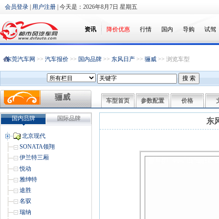
会员登录
|
用户注册
| 今天是：
2026年8月7日 星期五
资讯
降价优惠
行情
国内
导购
试驾
东莞汽车网
>>
汽车报价
>>
国内品牌
>>
东风日产
>>
骊威
>> 浏览车型
骊威
车型首页
参数配置
价格
国内品牌
国际品牌
东风
北京现代
SONATA领翔
伊兰特三厢
悦动
雅绅特
途胜
名驭
瑞纳