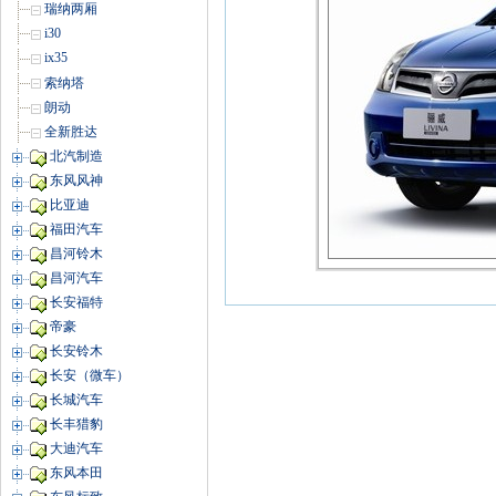
瑞纳两厢
i30
ix35
索纳塔
朗动
全新胜达
北汽制造
东风风神
比亚迪
福田汽车
昌河铃木
昌河汽车
长安福特
帝豪
长安铃木
长安（微车）
长城汽车
长丰猎豹
大迪汽车
东风本田