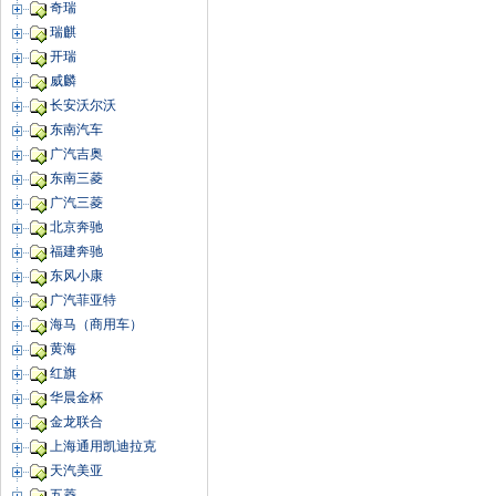
奇瑞
瑞麒
开瑞
威麟
长安沃尔沃
东南汽车
广汽吉奥
东南三菱
广汽三菱
北京奔驰
福建奔驰
东风小康
广汽菲亚特
海马（商用车）
黄海
红旗
华晨金杯
金龙联合
上海通用凯迪拉克
天汽美亚
五菱