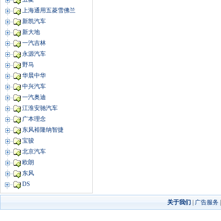
上海通用五菱雪佛兰
新凯汽车
新大地
一汽吉林
永源汽车
野马
华晨中华
中兴汽车
一汽奥迪
江淮安驰汽车
广本理念
东风裕隆纳智捷
宝骏
北京汽车
欧朗
东风
DS
关于我们
|
广告服务