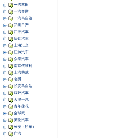
一汽丰田
一汽奔腾
一汽马自达
郑州日产
江淮汽车
庆铃汽车
上海汇众
江铃汽车
众泰汽车
南京依维柯
上汽荣威
名爵
长安马自达
双环汽车
天津一汽
青年莲花
全球鹰
英伦汽车
长安（轿车）
广汽